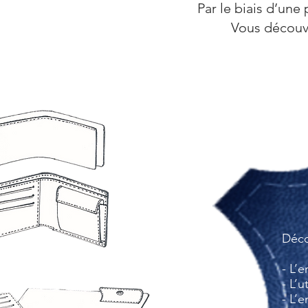
Par le biais d’un
Vous découvri
Déco
- L’
- L’u
- L’