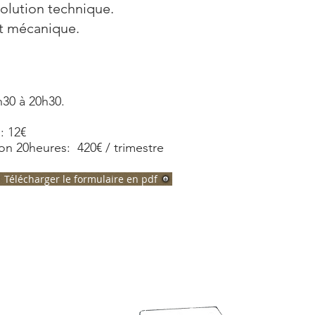
olution technique.
 et mécanique.
8h30 à 20h30.
: 12€
n 20heures: 420€ / trimestre
Télécharger le formulaire en pdf