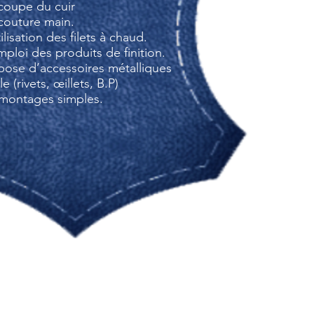
 coupe du cuir
 couture main.
tilisation des filets à chaud.
emploi des produits de finition.
 pose d’accessoires métalliques
e (rivets, œillets, B.P)
 montages simples.