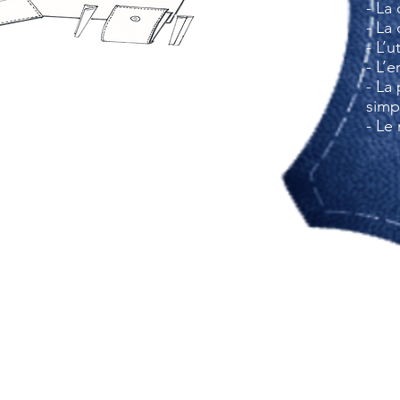
- La
- La
- L’u
- L’
- La
simpl
- Le