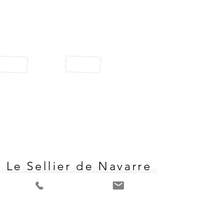
Le Sellier de
Navarre
Paris
OFFRE "
PREMIER PAS
"
80€
pour 4H ou 160€ pour 8H00