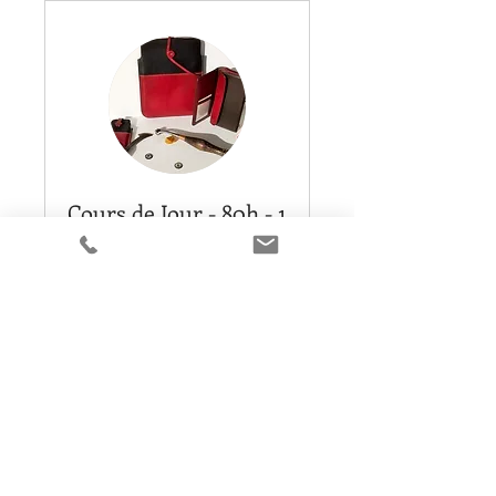
Cours de Jour - 80h - 1
140€
Découverte et initiation aux
techniques de la maroquinerie
Lire plus
4 h
Réserver