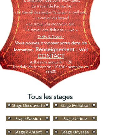
- L’utilisation des cuirs exotiques.
- Le travail de l’autruche.
- Le travail des serpents (élaphe, python).
- Le travail du lézard
- Le travail du crocodile ciré.
- Le travail des finitions « luxe ».
Tarifs & Dates :
Vous pouvez proposer votre date de
Renseignement : voir
formation.
CONTACT
Adhésion annuelle : 12€
Module de formation : 1050€ / semaine de
39h00
Tous les stages
Stage Découverte
Stage Évolution
Stage Passion
Stage Ultime
Stage d'Antant
Stage Odyssée